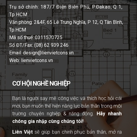
Trụ sở chính: 187/7 Điện Biên Phủ, P.Đakao, Q 1,
Tp.HCM
Văn phòng: 2&4F, 65 Lê Trung Nghĩa, P 12, Q Tân Bình,
Tp.HCM
Mã số thuế: 0311570725
Số ĐT/Fax: (08) 62 939 246
Email: design@lienvietcons.vn
Web: lienvietcons.vn
CƠ HỘI NGHỀ NGHIỆP
Bạn là người
say mê công việc và thích học hỏi cái
mới, bạn muốn thể hiện năng lực bản thân trong môi
trường chuyên nghiệp & năng động.
Hãy nhanh
chóng gia nhập cùng chúng tôi!
Liên Việt
sẽ giúp bạn chinh phục bản thân, mở ra