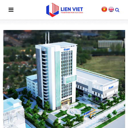
TÒA NHÀ LÀM VIỆC CÔNG TY SPT QUẬN 9