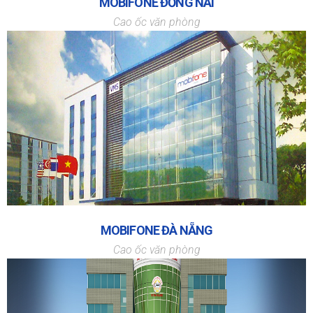
MOBIFONE ĐỒNG NAI
Cao ốc văn phòng
MOBIFONE ĐÀ NẴNG
Cao ốc văn phòng