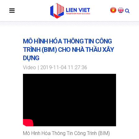
MÔ HÌNH HÓA THÔNG TIN CÔNG
TRÌNH (BIM) CHO NHÀ THẦU XÂY
DỰNG
Video
2019-11-04 11:27:36
Mô Hình Hóa Thông Tin Công Trình (BIM)