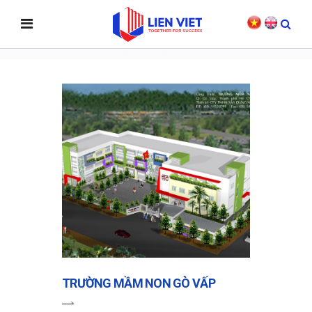
DỰ ÁN
TRƯỜNG MẦM NON GÒ VẤP