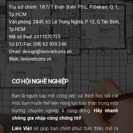
Trụ sở chính: 187/7 Điện Biên Phủ, P.Đakao, Q 1,
Tp.HCM
Văn phòng: 2&4F, 65 Lê Trung Nghĩa, P 12, Q Tân Bình,
Tp.HCM
Mã số thuế: 0311570725
Số ĐT/Fax: (08) 62 939 246
Email: design@lienvietcons.vn
Web: lienvietcons.vn
CƠ HỘI NGHỀ NGHIỆP
Bạn là người
say mê công việc và thích học hỏi cái
mới, bạn muốn thể hiện năng lực bản thân trong môi
trường chuyên nghiệp & năng động.
Hãy nhanh
chóng gia nhập cùng chúng tôi!
Liên Việt
sẽ giúp bạn chinh phục bản thân, mở ra