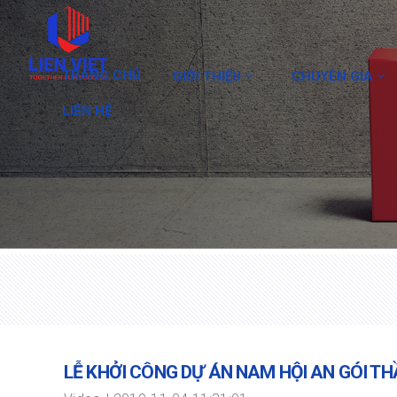
TRANG CHỦ
GIỚI THIỆU
CHUYÊN GIA
LIÊN HỆ
LỄ KHỞI CÔNG DỰ ÁN NAM HỘI AN GÓI TH