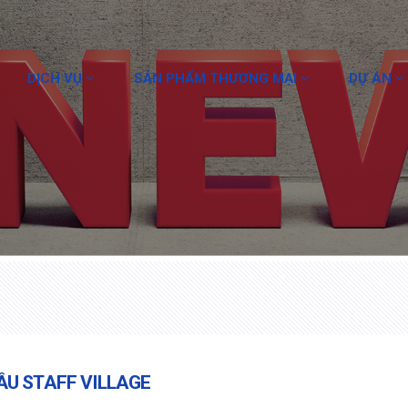
DỊCH VỤ
SẢN PHẨM THƯƠNG MẠI
DỰ ÁN
ẦU STAFF VILLAGE