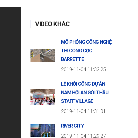
VIDEO KHÁC
MÔ PHỎNG CÔNG NGHỆ
THI CÔNG CỌC
BARRETTE
2019-11-04 11:32:25
LỄ KHỞI CÔNG DỰ ÁN
NAM HỘI AN GÓI THẦU
STAFF VILLAGE
2019-11-04 11:31:01
RIVER CITY
2019-11-04 11:29:27