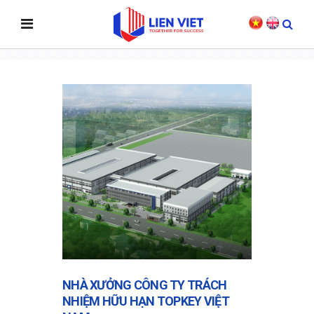
PROJECT
NHÀ XƯỞNG CÔNG TY TRÁCH
NHIỆM HỮU HẠN TOPKEY VIỆT