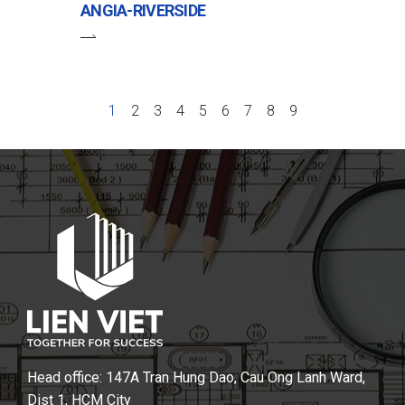
ANGIA-RIVERSIDE
1
2
3
4
5
6
7
8
9
Head office: 147A Tran Hung Dao, Cau Ong Lanh Ward,
Dist 1, HCM City