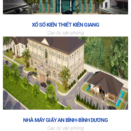
XỔ SỐ KIẾN THIẾT KIÊN GIANG
Cao ốc văn phòng
NHÀ MÁY GIẤY AN BÌNH-BÌNH DƯƠNG
Cao ốc văn phòng