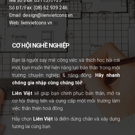
Mã số thuế: 0311570725
Số ĐT/Fax: (08) 62 939 246
Email: design@lienvietcons.vn
Web: lienvietcons.vn
CƠ HỘI NGHỀ NGHIỆP
Bạn là người
say mê công việc và thích học hỏi cái
mới, bạn muốn thể hiện năng lực bản thân trong môi
trường chuyên nghiệp & năng động.
Hãy nhanh
chóng gia nhập cùng chúng tôi!
Liên Việt
sẽ giúp bạn chinh phục bản thân, mở ra
cơ hội thăng tiến và cung cấp một môi trường làm
việc thân thiện hoà đồng.
Hãy chọn
Liên Việt
là điểm dừng chân và xây dựng
tương lai cùng bạn.